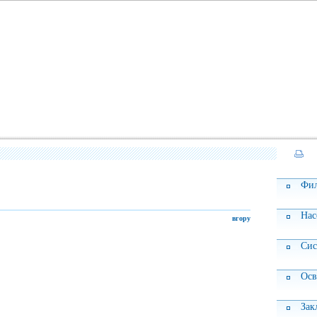
Фил
Нас
вгору
Сис
Осв
Зак