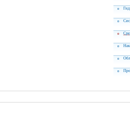
Гид
Сис
Сре
Нак
Обл
Про