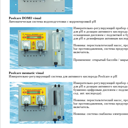
Poolcare DOMO visual
Автоматическая система водоподготовки с корректировкой рН
Измерительно-регулирующий прибор 
для рН и дозации активного кислорода 
оснащенная дисплеем с подсветкой и 
для рН и дезинфекции активным кисло
Новинка: перистальтический насос, про
bar противодавления, система предуп
включатель.
Применение: открытый бассейн / закры
Poolcare mesmatic visual
Измерительно-регулирующий система для активного кислорода Poolcare и рН
Измерительно-регулирующий прибор 
для рН и дозации активного кислорода
буквенно-цифровым дисплеем с подсве
сод. акт. кислорода).
Новинка: перистальтический насос, про
bar противодавления, система предуп
включатель.
Новинка: система снабжена электронн