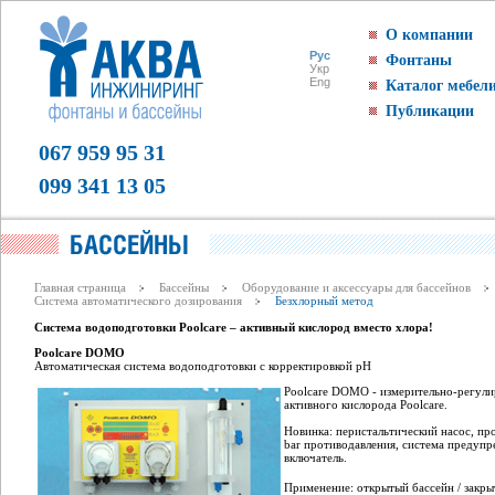
О компании
Рус
Фонтаны
Укр
Eng
Каталог мебел
Публикации
067 959 95 31
099 341 13 05
Главная страница
Бассейны
Оборудование и аксессуары для бассейнов
Система автоматического дозирования
Безхлорный метод
Система водоподготовки Poolcare – активный кислород вместо хлора!
Poolcare DOMO
Автоматическая система водоподготовки с корректировкой рН
Poolcare DOMO - измерительно-регул
активного кислорода Poolcare.
Новинка: перистальтический насос, про
bar противодавления, система предуп
включатель.
Применение: открытый бассейн / закры