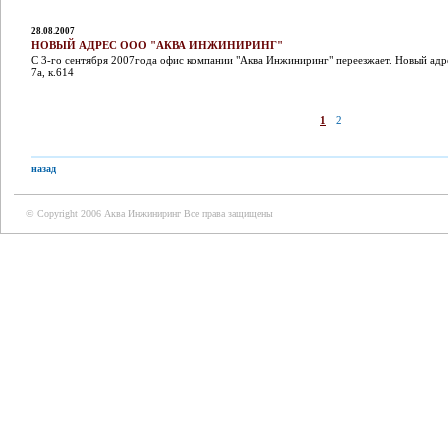
28.08.2007
НОВЫЙ АДРЕС ООО "АКВА ИНЖИНИРИНГ"
С 3-го сентября 2007года офис компании "Аква Инжиниринг" переезжает. Новый адре
7а, к.614
1
2
назад
© Copyright 2006 Аква Инжиниринг Все права защищены