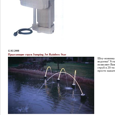
12.02.2008
Прыгающие струи Jumping Jet Rainbow Star
Шоу-новинка 
водоема! Уста
позволяет Ва
струй в 20-ти
просто нажать